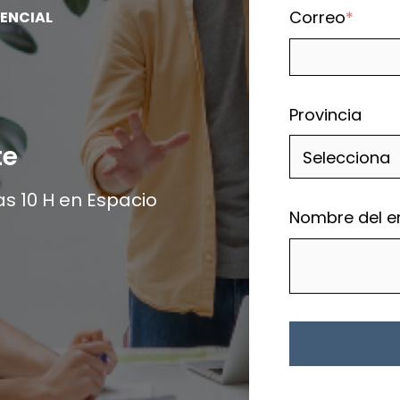
Correo
*
SENCIAL
Provincia
te
as 10 H en Espacio
Nombre del 